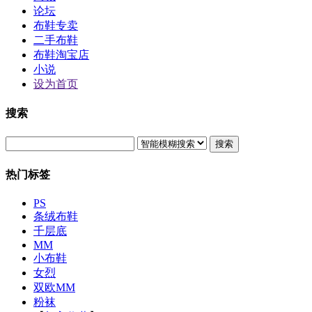
论坛
布鞋专卖
二手布鞋
布鞋淘宝店
小说
设为首页
搜索
搜索
热门标签
PS
条绒布鞋
千层底
MM
小布鞋
女烈
双欧MM
粉袜