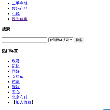
二手商城
数码产品
小说
设为首页
搜索
搜索
热门标签
欣赏
记忆
同好
女红军
芭蕾
靓妹
安心
北京布鞋
【
加入收藏
】