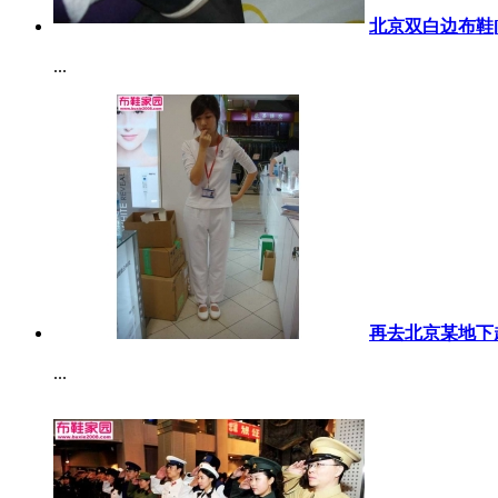
北京双白边布鞋[1
...
再去北京某地下
...