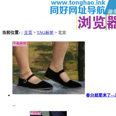
当前位置:
：
主页
>
TAG标签
> 北京
春分就要来了--
...