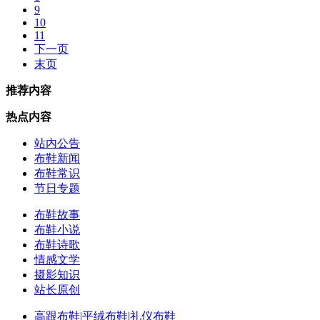
9
10
11
下一页
末页
推荐内容
热点内容
站内公告
布鞋新闻
布鞋常识
节日专题
布鞋故事
布鞋小说
布鞋诗歌
情感文学
摄影知识
站长原创
高跟布鞋|平绒布鞋|礼仪布鞋