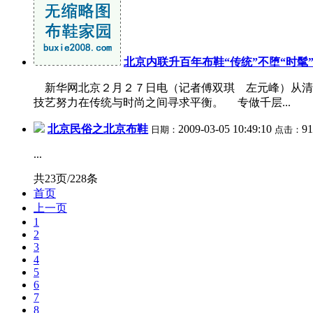
北京内联升百年布鞋“传统”不堕“时髦
新华网北京２月２７日电（记者傅双琪 左元峰）从清朝
技艺努力在传统与时尚之间寻求平衡。 专做千层...
北京民俗之北京布鞋
2009-03-05 10:49:10
9
日期：
点击：
...
共23页/228条
首页
上一页
1
2
3
4
5
6
7
8