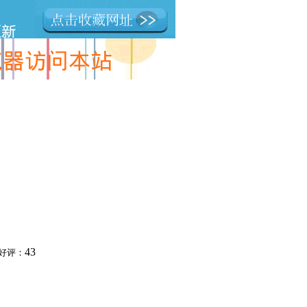
43
好评：